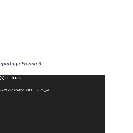
eportage France 3
(s) not found
/uploads/2022/11/WC54DODGE.mp4?_=1