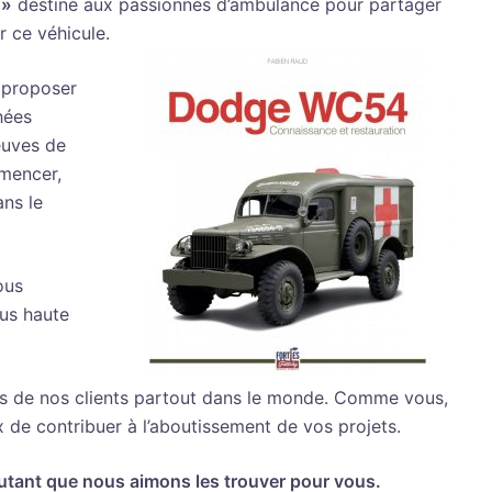
 »
destiné aux passionnés d’ambulance pour partager
r ce véhicule.
 proposer
hées
euves de
mencer,
ans le
ous
lus haute
ns de nos clients partout dans le monde. Comme vous,
e contribuer à l’aboutissement de vos projets.
utant que nous aimons les trouver pour vous.