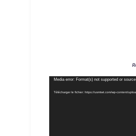
R
Lecteur
Media error: Format(s) not supported or source
vidéo
Télécharger le fichier: https://usmtwt.com/wp-content