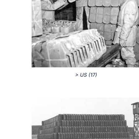
> US
(17)