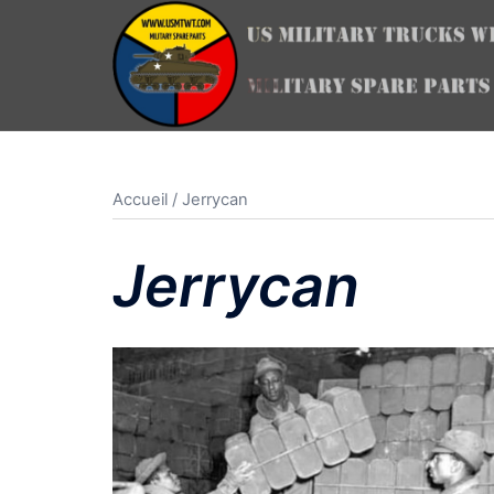
Aller
au
contenu
Accueil
/ Jerrycan
Jerrycan