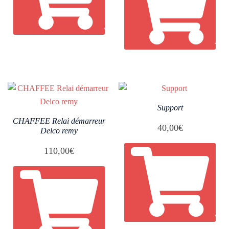
AJOUTER AU PANIER
AJO
Support
CHAFFEE Relai démarreur
40,00
€
Delco remy
110,00
€
AJO