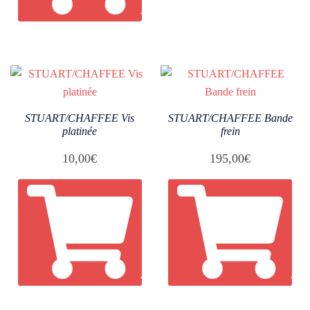
AJOUTER AU PANIER
STUART/CHAFFEE Vis
STUART/CHAFFEE Bande
platinée
frein
10,00
€
195,00
€
AJOUTER AU PANIER
AJO