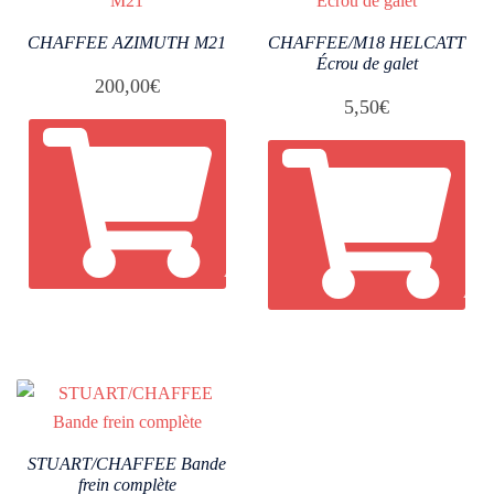
CHAFFEE AZIMUTH M21
CHAFFEE/M18 HELCATT
Écrou de galet
200,00
€
5,50
€
AJOUTER AU PANIER
AJO
STUART/CHAFFEE Bande
frein complète