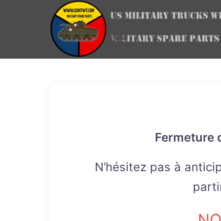
Aller
au
contenu
Fermeture d
N’hésitez pas à antic
parti
NO