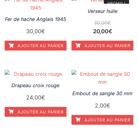
PROMO !
Verseur huile
Fer de hache Anglais 1945
30,00
€
Le
Le
30,00
€
20,00
€
prix
prix
AJOUTER AU PANIER
AJOUTER AU PANIER
initial
actuel
était :
est :
30,00€.
20,00€.
Drapeau croix rouge
Embout de sangle 30 mm
24,00
€
2,00
€
AJOUTER AU PANIER
AJOUTER AU PANIER