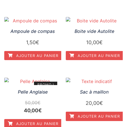
était :
est :
100,00€.
90,00€.
Ampoule de compas
Boite vide Autolite
1,50
€
10,00
€
AJOUTER AU PANIER
AJOUTER AU PANIER
PROMO !
Pelle Anglaise
Sac à maillon
50,00
€
20,00
€
Le
Le
40,00
€
AJOUTER AU PANIER
prix
prix
AJOUTER AU PANIER