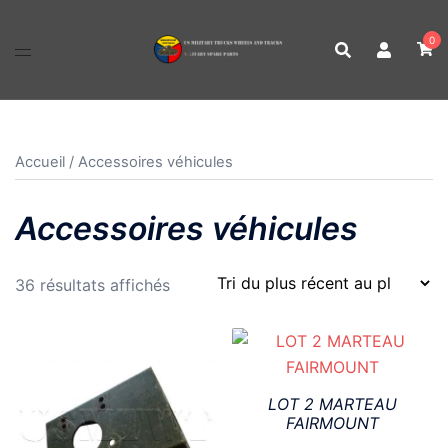
Aller
au
0
contenu
Accueil
/ Accessoires véhicules
Accessoires véhicules
Trié
36 résultats affichés
du
plus
récent
au
LOT 2 MARTEAU
plus
FAIRMOUNT
ancien