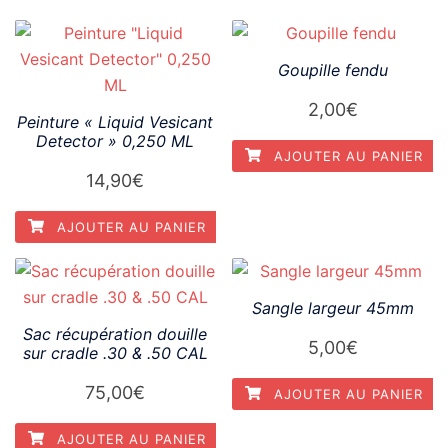
Goupille fendu
2,00
€
Peinture « Liquid Vesicant
Detector » 0,250 ML
AJOUTER AU PANIER
14,90
€
AJOUTER AU PANIER
Sangle largeur 45mm
Sac récupération douille
5,00
€
sur cradle .30 & .50 CAL
75,00
€
AJOUTER AU PANIER
AJOUTER AU PANIER