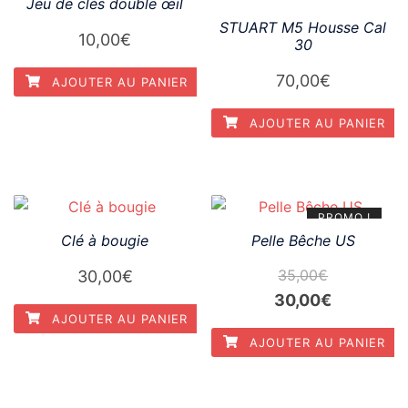
Jeu de clés double œil
STUART M5 Housse Cal
10,00
€
30
70,00
€
AJOUTER AU PANIER
AJOUTER AU PANIER
PROMO !
Clé à bougie
Pelle Bêche US
35,00
€
30,00
€
Le
Le
30,00
€
AJOUTER AU PANIER
prix
prix
AJOUTER AU PANIER
initial
actuel
était :
est :