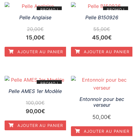
35,00€.
30,00€.
PROMO !
PROMO !
Pelle Anglaise
Pelle B150926
20,00
€
55,00
€
Le
Le
Le
Le
15,00
€
45,00
€
prix
prix
prix
prix
AJOUTER AU PANIER
AJOUTER AU PANIER
initial
actuel
initial
actuel
était :
est :
était :
est :
20,00€.
15,00€.
55,00€.
45,00€.
PROMO !
Pelle AMES 1er Modèle
Entonnoir pour bec
100,00
€
verseur
Le
Le
90,00
€
50,00
€
prix
prix
AJOUTER AU PANIER
initial
actuel
AJOUTER AU PANIER