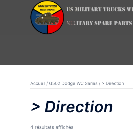
Aller
au
contenu
Accueil
/
G502 Dodge WC Series
/ > Direction
> Direction
Trié
4 résultats affichés