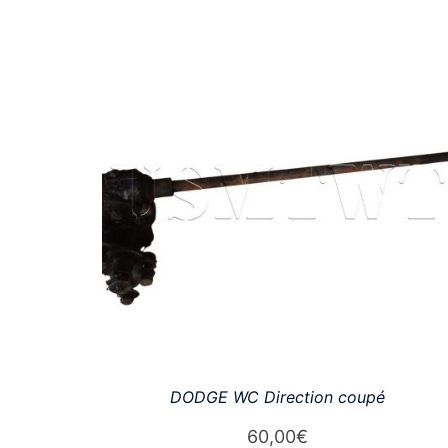
du
plus
récent
au
plus
ancien
DODGE WC Direction coupé
60,00
€