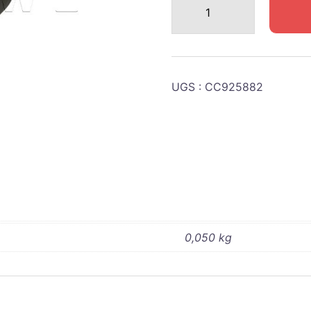
de
DODGE
WC
Bague
UGS :
CC925882
supérieur
colonne
direction
0,050 kg