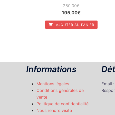
250,00
€
Le
Le
195,00
€
prix
prix
AJOUTER AU PANIER
initial
actuel
était :
est :
250,00€.
195,00€.
Informations
Dét
Mentions légales
Email 
Conditions générales de
Respon
vente
Politique de confidentialité
Nous rendre visite