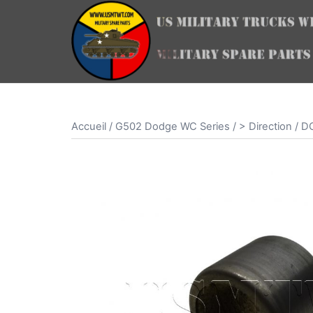
Aller
au
contenu
Accueil
/
G502 Dodge WC Series
/
> Direction
/ D