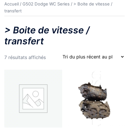
Accueil
/
G502 Dodge WC Series
/ > Boite de vitesse /
transfert
> Boite de vitesse /
transfert
Trié
7 résultats affichés
du
plus
récent
au
plus
ancien