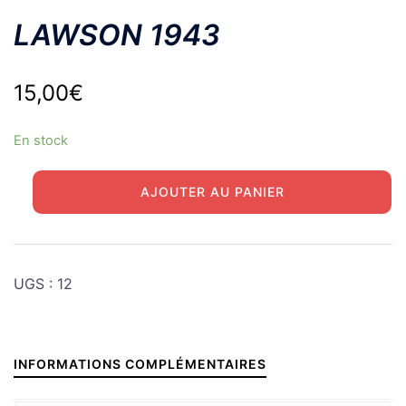
LAWSON 1943
15,00
€
En stock
quantité
AJOUTER AU PANIER
de
LAWSON
1943
UGS :
12
INFORMATIONS COMPLÉMENTAIRES