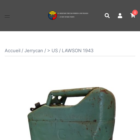
Aller
au
0
contenu
Accueil
/
Jerrycan
/
> US
/ LAWSON 1943