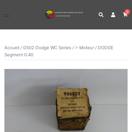
Aller
au
0
contenu
Accueil
/
G502 Dodge WC Series
/
> Moteur
/ DODGE
Segment 0.40