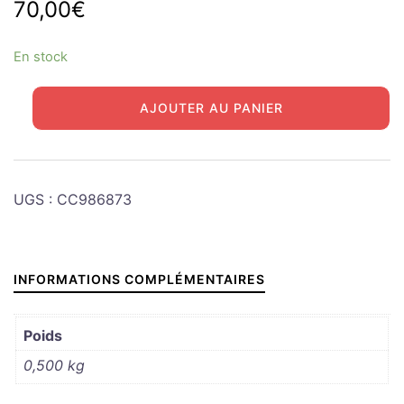
70,00
€
En stock
quantité
AJOUTER AU PANIER
de
DODGE
Segment
0.40
UGS :
CC986873
INFORMATIONS COMPLÉMENTAIRES
Poids
0,500 kg