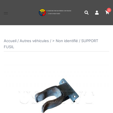
Aller
au
0
contenu
Accueil
/
Autres véhicules
/
> Non identifié
/ SUPPORT
FUSIL