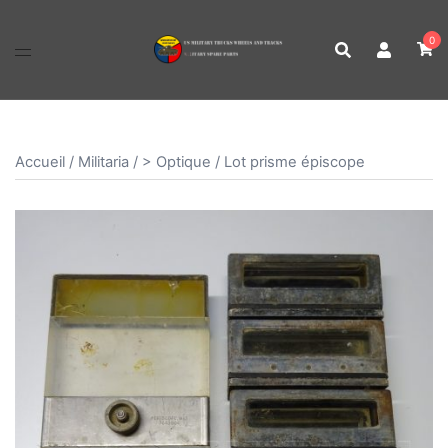
Aller
au
0
contenu
Accueil
/
Militaria
/
> Optique
/ Lot prisme épiscope