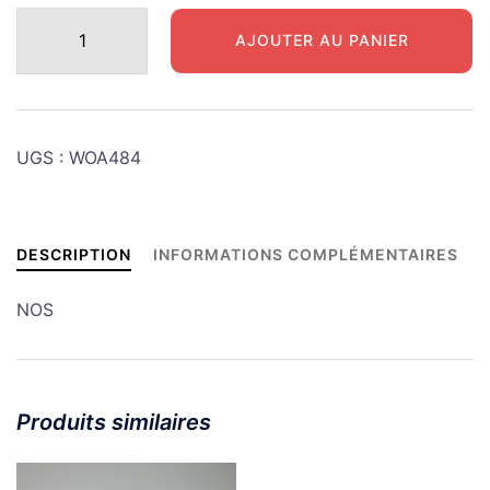
quantité
AJOUTER AU PANIER
de
JEEP
Support
amortisseur
UGS :
WOA484
gauche
DESCRIPTION
INFORMATIONS COMPLÉMENTAIRES
NOS
Produits similaires