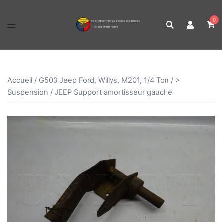
Aller
au
0
contenu
Accueil
/
G503 Jeep Ford, Willys, M201, 1/4 Ton
/
>
Suspension
/ JEEP Support amortisseur gauche