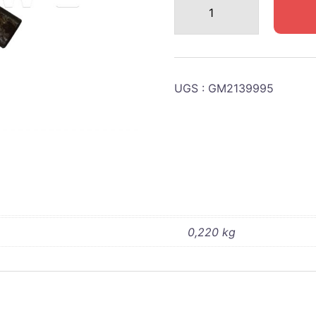
de
GMC
AXE
INFERIEUR
UGS :
GM2139995
JUMELLE
AVANT
BANJO
0,220 kg