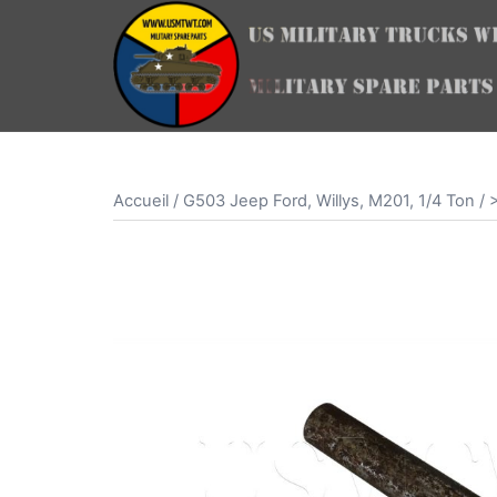
Aller
au
contenu
Accueil
/
G503 Jeep Ford, Willys, M201, 1/4 Ton
/