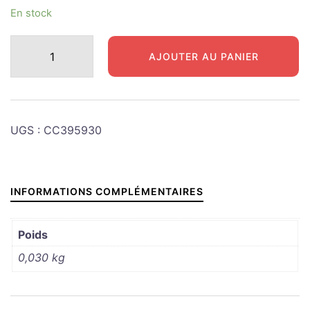
En stock
quantité
AJOUTER AU PANIER
de
DODGE
WC
CUVETTE
UGS :
CC395930
RESSORT
SOUPAPE
INFORMATIONS COMPLÉMENTAIRES
Poids
0,030 kg