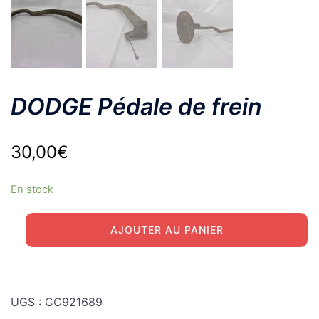
DODGE Pédale de frein
30,00
€
En stock
quantité
AJOUTER AU PANIER
de
DODGE
Pédale
de
UGS :
CC921689
frein