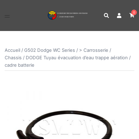
Aller
au
0
contenu
Accueil
/
G502 Dodge WC Series
/
> Carrosserie /
Chassis
/ DODGE Tuyau évacuation d’eau trappe aération /
cadre batterie