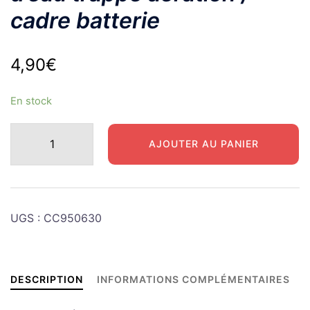
cadre batterie
4,90
€
En stock
quantité
AJOUTER AU PANIER
de
DODGE
Tuyau
évacuation
UGS :
CC950630
d'eau
trappe
aération
/
DESCRIPTION
INFORMATIONS COMPLÉMENTAIRES
cadre