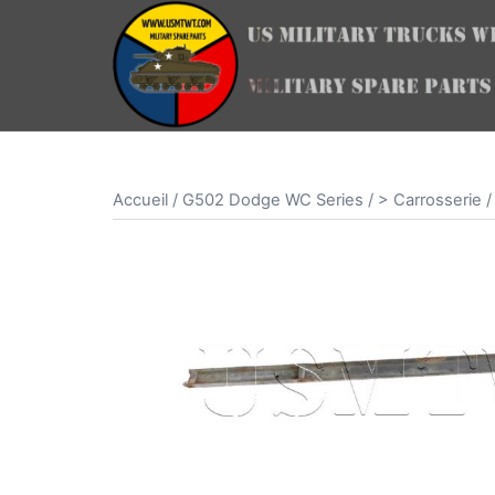
Aller
au
contenu
Accueil
/
G502 Dodge WC Series
/
> Carrosserie /