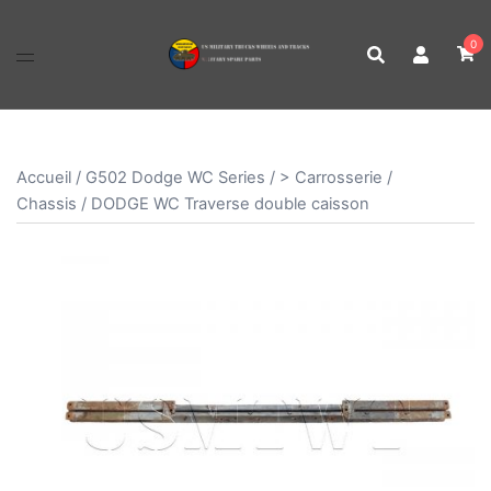
Aller
au
0
contenu
Accueil
/
G502 Dodge WC Series
/
> Carrosserie /
Chassis
/ DODGE WC Traverse double caisson