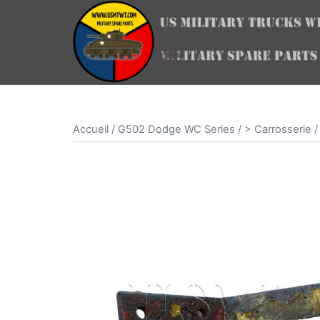
Aller
au
contenu
Accueil
/
G502 Dodge WC Series
/
> Carrosserie /