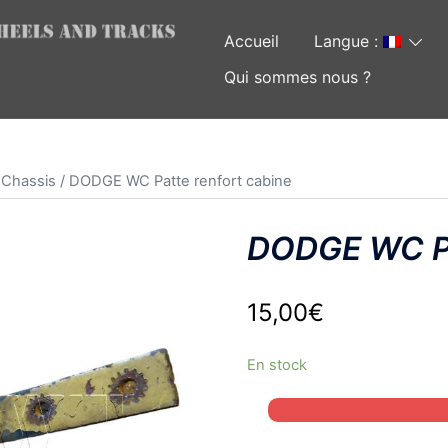
Accueil
Langue :
Qui sommes nous ?
 Chassis
/ DODGE WC Patte renfort cabine
DODGE WC Pa
15,00
€
En stock
quantité
de