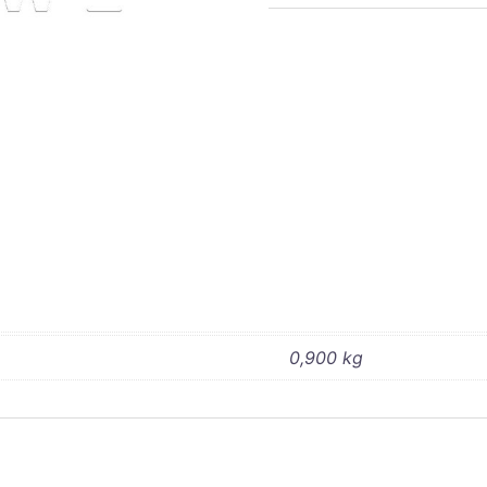
DODGE
WC
Patte
renfort
cabine
0,900 kg