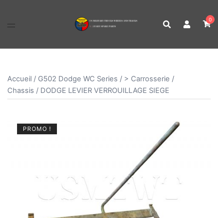
Aller
au
0
contenu
Accueil
/
G502 Dodge WC Series
/
> Carrosserie /
Chassis
/ DODGE LEVIER VERROUILLAGE SIEGE
PROMO !