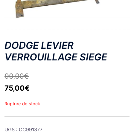
DODGE LEVIER
VERROUILLAGE SIEGE
90,00
€
Le
Le
75,00
€
prix
prix
Rupture de stock
initial
actuel
était :
est :
90,00€.
75,00€.
UGS :
CC991377