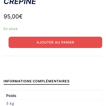
CREPINE
95,00
€
En stock
quantité
AJOUTER AU PANIER
de
HALF
TRACK
POMPE
HUILE
OCCASION
INFORMATIONS COMPLÉMENTAIRES
AVEC
CREPINE
Poids
5 kg