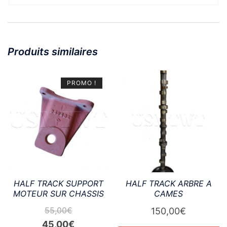
Produits similaires
PROMO !
HALF TRACK SUPPORT
HALF TRACK ARBRE A
MOTEUR SUR CHASSIS
CAMES
55,00
€
150,00
€
Le
Le
45,00
€