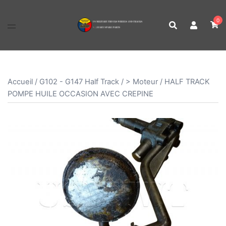
Aller
au
0
contenu
Accueil
/
G102 - G147 Half Track
/
> Moteur
/ HALF TRACK
POMPE HUILE OCCASION AVEC CREPINE