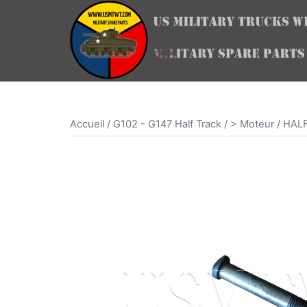
Aller
au
contenu
Accueil
/
G102 - G147 Half Track
/
> Moteur
/ HAL