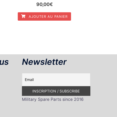
Le
Le
90,00
€
prix
prix
AJOUTER AU PANIER
initial
actuel
était :
est :
100,00€.
90,00€.
us
Newsletter
Military Spare Parts since 2016