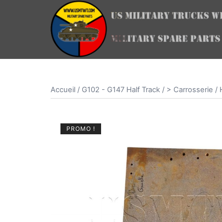
Aller
au
contenu
Accueil
/
G102 - G147 Half Track
/
> Carrosserie
/ 
PROMO !