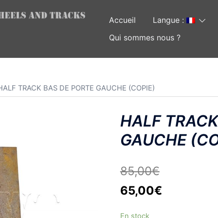
Accueil
Langue :
Qui sommes nous ?
HALF TRACK BAS DE PORTE GAUCHE (COPIE)
HALF TRACK
GAUCHE (CO
85,00
€
Le
Le
65,00
€
prix
prix
En stock