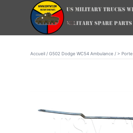
Aller
au
contenu
Accueil
/
G502 Dodge WC54 Ambulance
/
> Porte