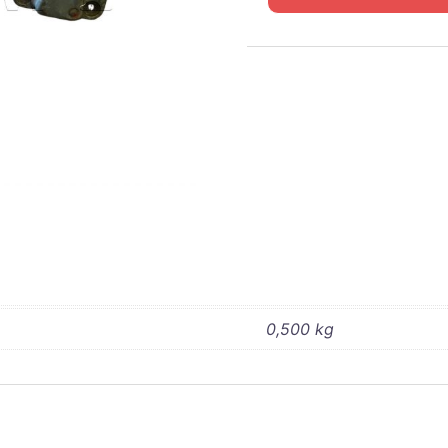
de
WC54
MECANISME
OUVERTURE
PORTE
DROITE
0,500 kg