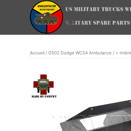
Aller
au
contenu
Accueil
/
G502 Dodge WC54 Ambulance
/
> Intéri