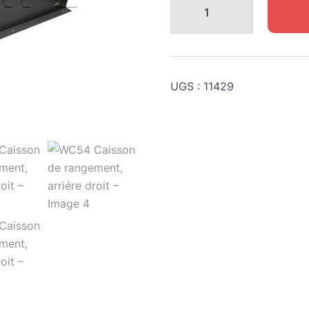
de
WC54
Caisson
de
UGS :
11429
rangement,
arriére
droit