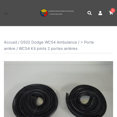
Aller
au
0
contenu
Accueil
/
G502 Dodge WC54 Ambulance
/
> Porte
arrière
/ WC54 Kit joints 2 portes arrières