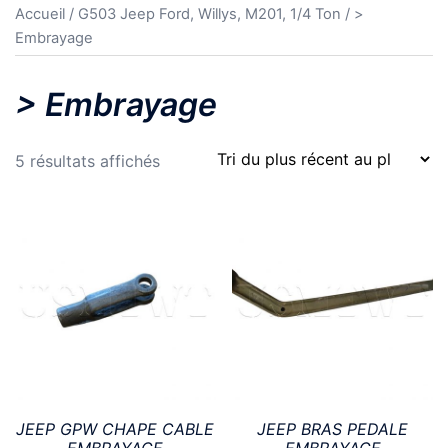
Accueil
/
G503 Jeep Ford, Willys, M201, 1/4 Ton
/ >
Embrayage
> Embrayage
Trié
5 résultats affichés
du
plus
récent
au
plus
ancien
JEEP GPW CHAPE CABLE
JEEP BRAS PEDALE
EMBRAYAGE
EMBRAYAGE