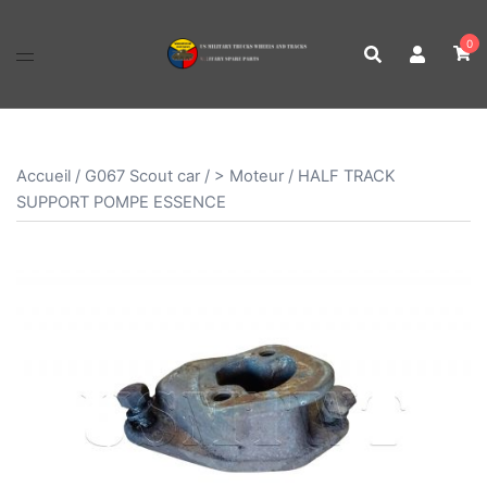
Aller
au
0
contenu
Accueil
/
G067 Scout car
/
> Moteur
/ HALF TRACK
SUPPORT POMPE ESSENCE