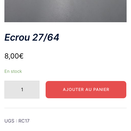
Ecrou 27/64
8,00
€
En stock
quantité
AJOUTER AU PANIER
de
Ecrou
27/64
UGS :
RC17