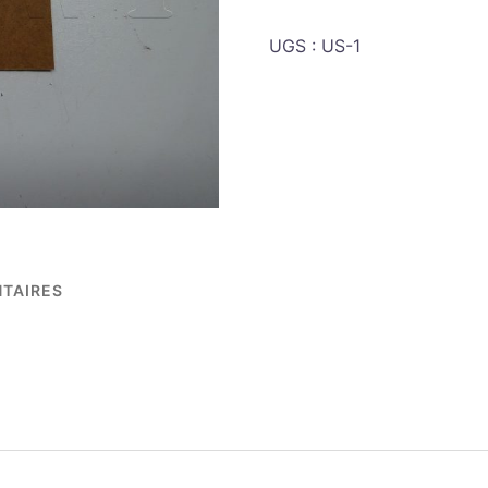
US
UGS :
US-1
3/4"
TAIRES