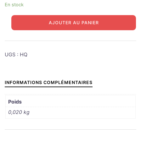
En stock
initial
actuel
était :
est :
quantité
AJOUTER AU PANIER
de
25,00€.
18,00€.
Disque
de
col
UGS :
HQ
artillerie
"HQ"
INFORMATIONS COMPLÉMENTAIRES
Poids
0,020 kg