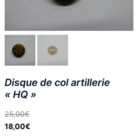
Disque de col artillerie
« HQ »
25,00
€
Le
Le
18,00
€
prix
prix