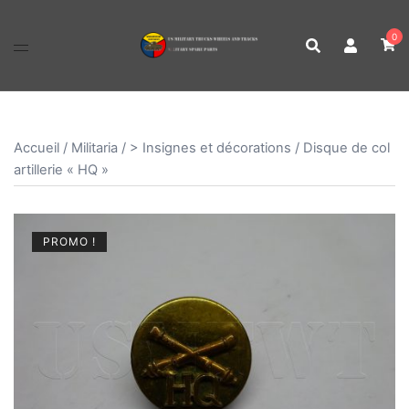
Aller
au
0
contenu
Accueil
/
Militaria
/
> Insignes et décorations
/ Disque de col
artillerie « HQ »
PROMO !