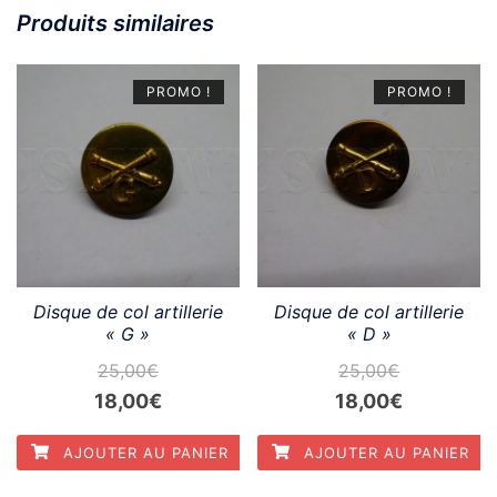
Produits similaires
PROMO !
PROMO !
Disque de col artillerie
Disque de col artillerie
« G »
« D »
25,00
€
25,00
€
Le
Le
Le
Le
18,00
€
18,00
€
prix
prix
prix
prix
AJOUTER AU PANIER
AJOUTER AU PANIER
initial
actuel
initial
actuel