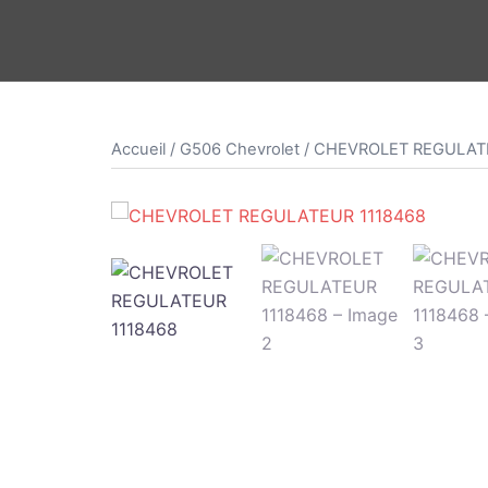
Aller
au
contenu
Accueil
/
G506 Chevrolet
/ CHEVROLET REGULAT