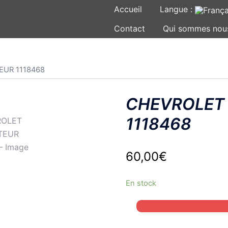
Accueil
Langue :
Contact
Qui sommes nou
EUR 1118468
CHEVROLET
1118468
60,00
€
En stock
quantité
de