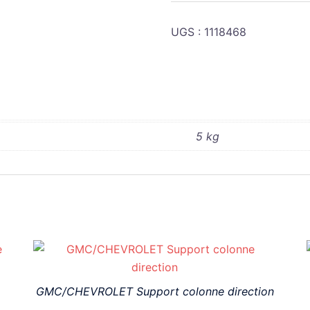
CHEVROLET
REGULATEUR
UGS :
1118468
1118468
5 kg
GMC/CHEVROLET Support colonne direction