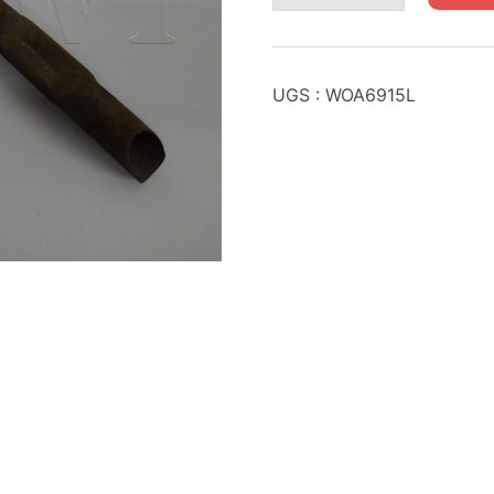
JEEP
Tube
remplissage
UGS :
WOA6915L
huile