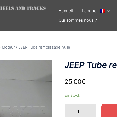
Accueil
Langue :
Qui sommes nous ?
> Moteur
/ JEEP Tube remplissage huile
JEEP Tube re
25,00
€
En stock
quantité
de