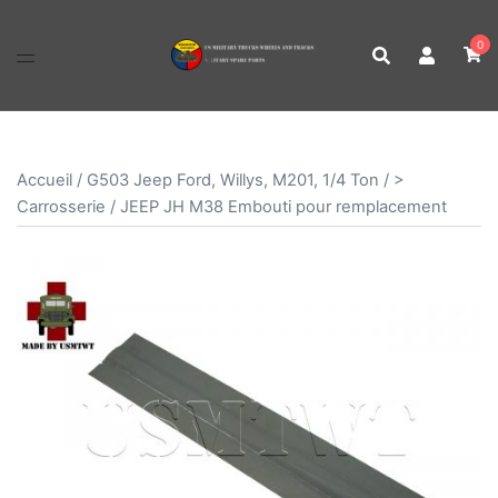
Aller
au
0
contenu
Accueil
/
G503 Jeep Ford, Willys, M201, 1/4 Ton
/
>
Carrosserie
/ JEEP JH M38 Embouti pour remplacement