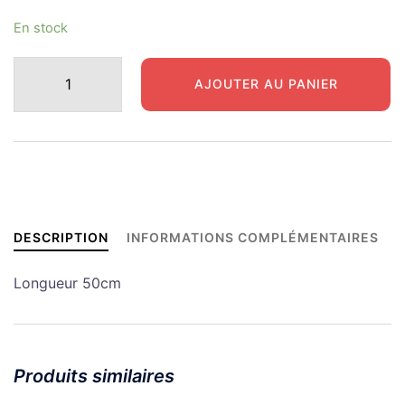
En stock
quantité
AJOUTER AU PANIER
de
JEEP
JH
M38
Embouti
pour
remplacement
DESCRIPTION
INFORMATIONS COMPLÉMENTAIRES
Longueur 50cm
Produits similaires