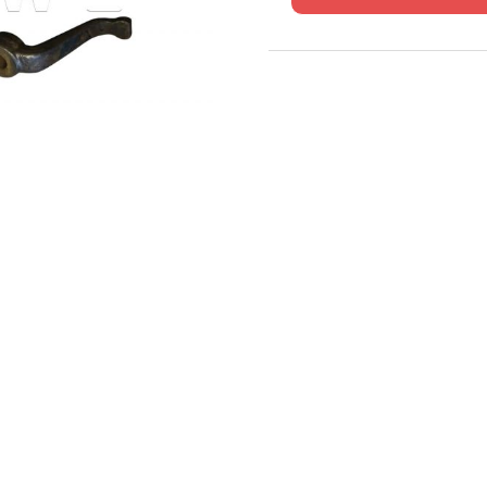
de
JEEP
GPW
LEVIER
TRANSFERT
VITESSE
COURTE