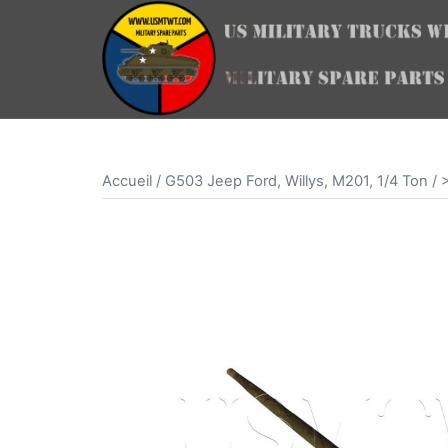
Aller
au
contenu
Accueil
/
G503 Jeep Ford, Willys, M201, 1/4 Ton
/
>