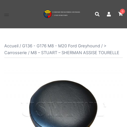
Aller
au
0
contenu
Accueil
/
G136 - G176 M8 - M20 Ford Greyhound
/
>
Carrosserie
/ M8 – STUART – SHERMAN ASSISE TOURELLE