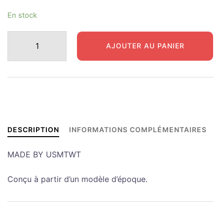
En stock
quantité
AJOUTER AU PANIER
de
M8
-
STUART
-
SHERMAN
ASSISE
DESCRIPTION
INFORMATIONS COMPLÉMENTAIRES
TOURELLE
MADE BY USMTWT
Conçu à partir d’un modèle d’époque.