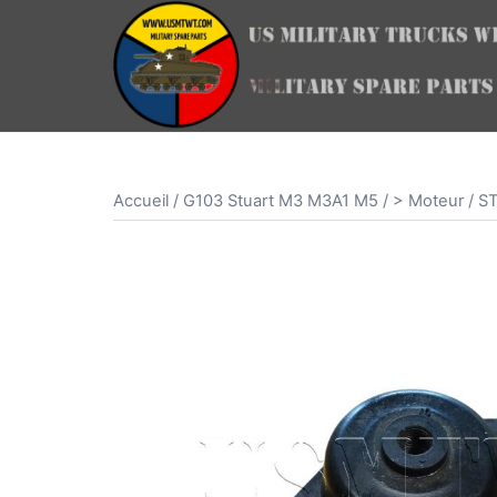
Aller
au
contenu
Accueil
/
G103 Stuart M3 M3A1 M5
/
> Moteur
/ S