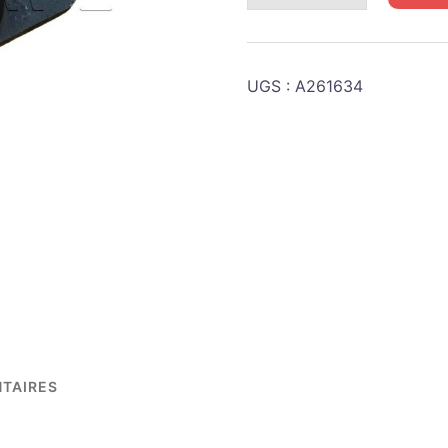
STUART
M5A1
Silent
UGS :
A261634
block
moteur
TAIRES