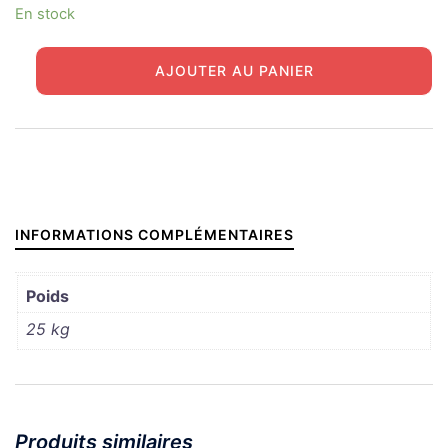
En stock
quantité
AJOUTER AU PANIER
de
STUART
PLAQUE
BLINDAGE
TOURELLE
SUPPORT
INFORMATIONS COMPLÉMENTAIRES
ANTENNE
Poids
25 kg
Produits similaires