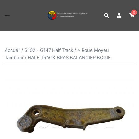
Aller
au
0
contenu
Accueil
/
G102 - G147 Half Track
/
> Roue Moyeu
Tambour
/ HALF TRACK BRAS BALANCIER BOGIE