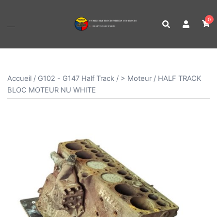
Aller
au
0
contenu
Accueil
/
G102 - G147 Half Track
/
> Moteur
/ HALF TRACK
BLOC MOTEUR NU WHITE