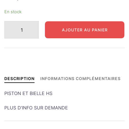
En stock
quantité
AJOUTER AU PANIER
de
HALF
TRACK
BLOC
MOTEUR
NU
WHITE
DESCRIPTION
INFORMATIONS COMPLÉMENTAIRES
PISTON ET BIELLE HS
PLUS D’INFO SUR DEMANDE