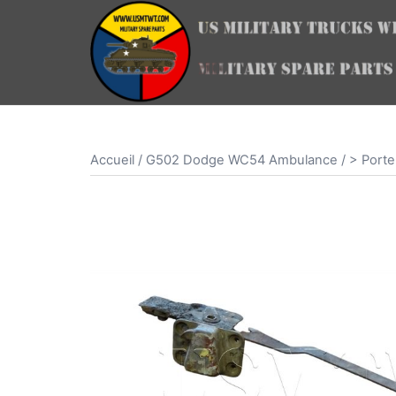
Aller
au
contenu
Accueil
/
G502 Dodge WC54 Ambulance
/
> Porte