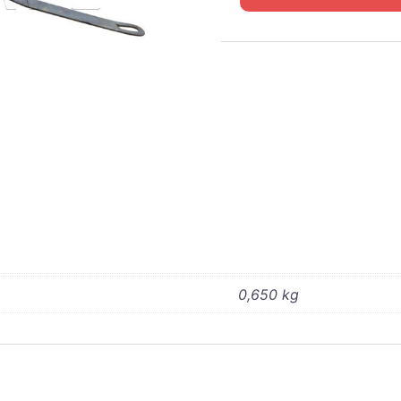
de
WC54
MECANISME
OUVERTURE
PORTE
GAUCHE
0,650 kg