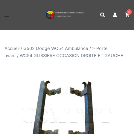
Aller
au
0
contenu
Accueil
/
G502 Dodge WC54 Ambulance
/
> Porte
avant
/ WC54 GLISSIERE OCCASION DROITE ET GAUCHE