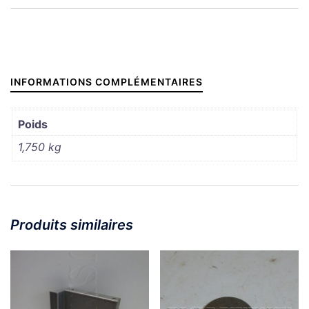
GLISSIERE
OCCASION
DROITE
ET
INFORMATIONS COMPLÉMENTAIRES
GAUCHE
Poids
1,750 kg
Produits similaires