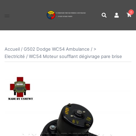
Aller
au
0
contenu
Accueil
/
G502 Dodge WC54 Ambulance
/
>
Electricité
/ WC54 Moteur soufflant dégivrage pare brise