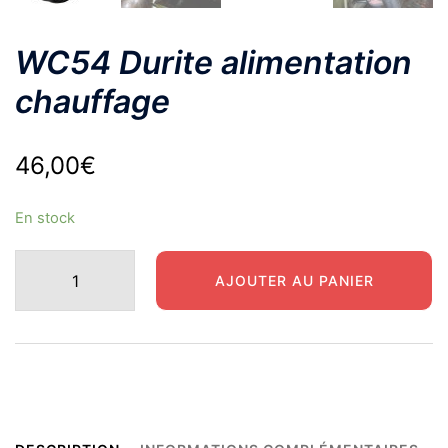
WC54 Durite alimentation
chauffage
46,00
€
En stock
quantité
AJOUTER AU PANIER
de
WC54
Durite
alimentation
chauffage