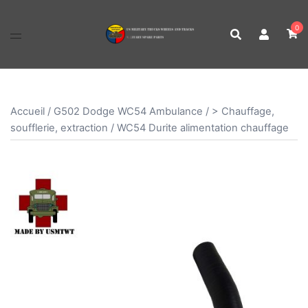
Aller
au
0
contenu
Accueil
/
G502 Dodge WC54 Ambulance
/
> Chauffage,
soufflerie, extraction
/ WC54 Durite alimentation chauffage