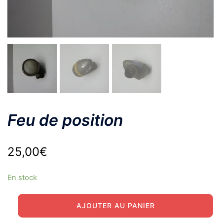
Feu de position
25,00
€
En stock
quantité
AJOUTER AU PANIER
de