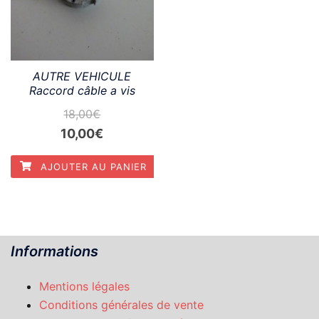
AUTRE VEHICULE
Raccord câble a vis
18,00
€
Le
Le
10,00
€
prix
prix
AJOUTER AU PANIER
initial
actuel
était :
est :
18,00€.
10,00€.
Informations
Mentions légales
Conditions générales de vente