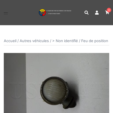
Aller
au
0
contenu
Accueil
/
Autres véhicules
/
> Non identifié
/ Feu de position